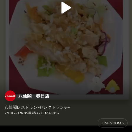
八仙閣 春日店
八仙閣レストラン-セレクトランチ-
<1/6～1/9の週替わりおかず>
#油淋鶏
LINE VOOM
白ごはん・スープおかわり無料！！