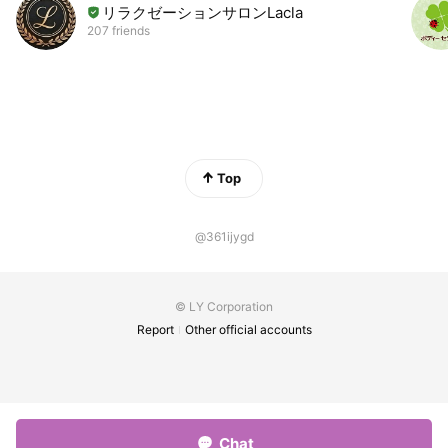
リラクゼーションサロンLacla
207 friends
Top
@361ijygd
© LY Corporation
Report
Other official accounts
Chat