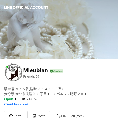
Mieublan
Friends
99
駐車場 ５・６番(臨時 ３・４・１９番)
大分県 大分市法勝台 ３丁目１−６ パルジュ明野２０１
Open
Thu 10: - 18:
mieublan.com/
Sun
10: - 18:
Mon
Closed
Tue
Closed
Chat
Posts
LINE Call (free)