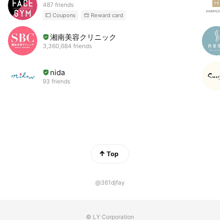
487 friends
Coupons
Reward card
湘南美容クリニック
3,360,684 friends
nida
93 friends
Top
@361djfay
© LY Corporation