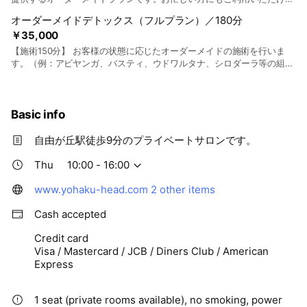
ショートプランになります。 《施術の流れ》 カウンセリング 20分 施
オーダーメイドデトックス（フルプラン）／180分
術 50分 発汗（オイルドロップヘッドヒーリング®︎）20分 シャワー・
￥35,000
お支度
【施術150分】 お客様の状態に応じたオーダーメイドの施術を行いま
す。（例：アビヤンガ、バスティ、ウドワルタナ、シロダーラ等の組み
合わせ） しっかりお体の不調を改善していく特別なプランです。 《施
術の流れ》 カウンセリング 20分 施術 110分 発汗（オイルドロップ
ヘッドヒーリング®︎）20分 シャワー・お支度
Basic info
自由が丘駅徒歩9分のプライベートサロンです。
Thu
10:00 - 16:00
www.yohaku-head.com
2 other items
Cash accepted
Credit card
Visa / Mastercard / JCB / Diners Club / American
Express
1 seat (private rooms available), no smoking, power