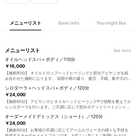
Wed
10:00 - 16:00
Thu
10:00 - 16:00
Fri
10:00 - 16:00
Sat
11:00 - 18:00
メニューリスト
Basic info
You might like
メニューリスト
See more
オイルヘッドスパ＋ボディ／110分
￥16,000
【施術80分】 オイルドロップヘッドヒーリングと部分アビヤンガを組
み合わせた施術になります。 頭部や肩の凝り、疲労、不眠、集中力の
低下などのご不調をお持ちの方におすすめです。 《施術の流れ》 カウ
シロダーラ＋ヘッドスパ＋ボディ／120分
ンセリング 10分 アビヤンガ 40分 オイルドロップヘッドヒーリン
￥24,000
グ 30分 お支度 10分〜
【施術90分】 アビヤンガとオイルヘッドヒーリング®︎で状態を整えてか
らシロダーラを行います。ご不調に応じて部分ボディトリートメントも
行い、全身を調整します。 《施術の流れ》 カウンセリング 10分 アビ
オーダーメイドデトックス（ショート）／120分
ヤンガ 20分 オイルドロップヘッドヒーリング®︎ 30分 シロダーラ
￥24,000
30分 シャワー・お支度
【施術90分】 お客様の不調に応じてアーユルヴェーダの様々な手技を
提供するオーダーメイドプランです。お忙しい方にもご利用いただける