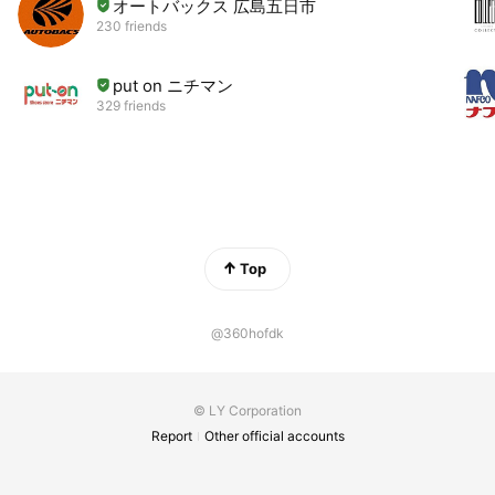
オートバックス 広島五日市
230 friends
put on ニチマン
329 friends
Top
@360hofdk
© LY Corporation
Report
Other official accounts