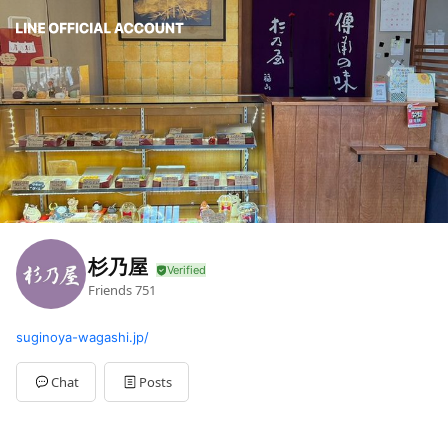
杉乃屋
Friends
751
suginoya-wagashi.jp/
Chat
Posts