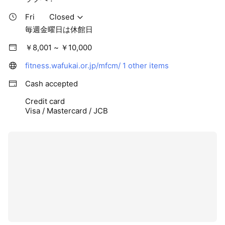
Fri
Closed
毎週金曜日は休館日
￥8,001 ~ ￥10,000
fitness.wafukai.or.jp/mfcm/
1 other items
Cash accepted
Credit card
Visa / Mastercard / JCB