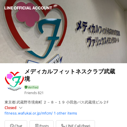
メディカルフィットネスクラブ武蔵
境
Friends
821
東京都 武蔵野市境南町 ２－８－１９ 小田急バス武蔵境ビル２F
Closed
fitness.wafukai.or.jp/mfcm/
1 other items
Mon
10:00 - 21:30
Sat
10:00 - 18:00
Fri
Closed
Chat
Posts
LINE Call (free)