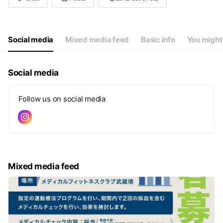
毎週金曜日は休館日
Social media
Mixed media feed
Basic info
You might 
Social media
Follow us on social media
Mixed media feed