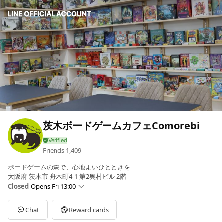
茨木ボードゲームカフェComorebi
Friends
1,409
ボードゲームの森で、心地よいひとときを
大阪府 茨木市 舟木町4-1 第2奥村ビル 2階
Closed
Opens Fri 13:00
Sun
12:00 - 22:00
Mon
Closed
Chat
Reward cards
Tue
Closed