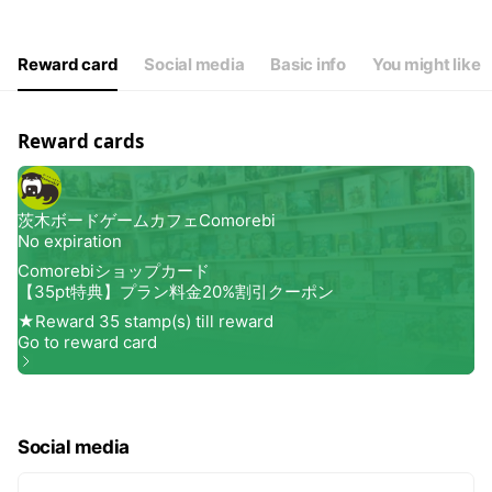
Wed
13:00 - 23:00
Thu
13:00 - 23:00
Fri
13:00 - 23:00
Reward card
Social media
Basic info
You might like
Sat
12:00 - 22:00
月火が祝日の場合営業
Reward cards
Social media