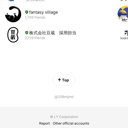
fantasy village
1,706 friends
株式会社豆蔵 採用担当
2,139 friends
Top
@358mijmd
© LY Corporation
Report
Other official accounts