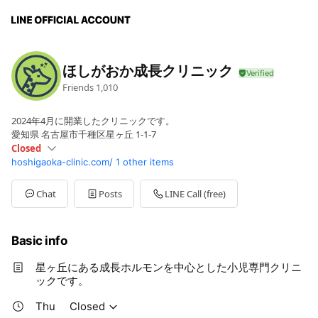
ほしがおか成長クリニック
Friends
1,010
2024年4月に開業したクリニックです。
愛知県 名古屋市千種区星ヶ丘 1-1-7
Closed
hoshigaoka-clinic.com/
1 other items
Sun
09:00 - 12:00
Mon
06:30 - 08:00,17:45 - 19:15
Tue
Closed
Chat
Posts
LINE Call (free)
Wed
Closed
Thu
Closed
Fri
06:30 - 08:00,17:45 - 19:15
Basic info
Sat
09:00 - 12:00
祝日は休診です。学会のため臨時で休診になることがあります。
星ヶ丘にある成長ホルモンを中心とした小児専門クリニ
ックです。
Thu
Closed