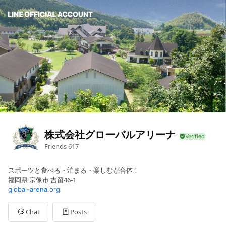
株式会社グローバルアリーナ
Friends
617
スポーツと食べる・泊まる・楽しむが合体！
福岡県 宗像市 吉留46-1
global-arena.org
Chat
Posts