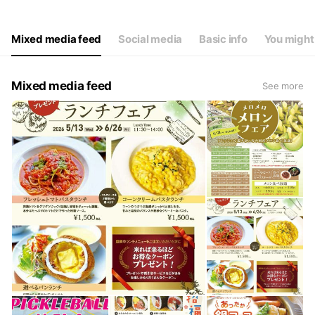
Mixed media feed
Social media
Basic info
You might 
Mixed media feed
See more