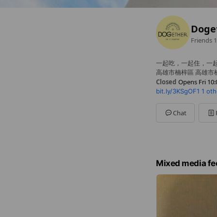
Doge
Friends
1
一起吃，一起住，一
高雄市楠梓區 高雄市
Closed
Opens Fri 10:
bit.ly/3KSgOF1
1 oth
Sun
10:00 - 20:30
Mon
10:00 - 20:30
Tue
10:00 - 20:30
Chat
Wed
10:00 - 20:30
Thu
10:00 - 20:30
Fri
10:00 - 20:30
Sat
10:00 - 20:30
Mixed media fe