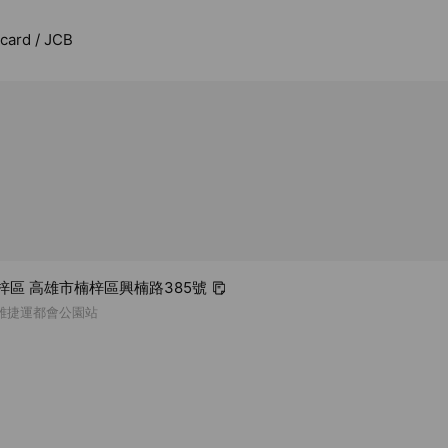
rcard / JCB
楠梓區 高雄市楠梓區興楠路385號
高雄捷運都會公園站