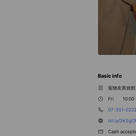
Basic info
寵物友善旅館
Fri
10:00 
07-351-022
bit.ly/3KSgO
Cash accept