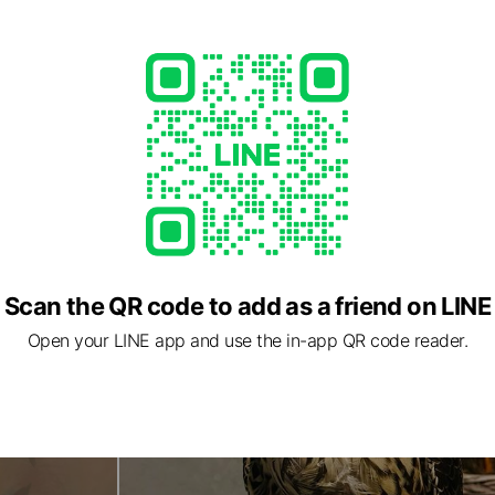
Scan the QR code to add as a friend on LINE
Open your LINE app and use the in-app QR code reader.