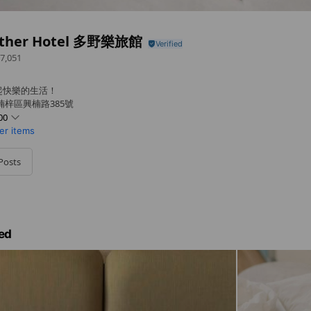
ther Hotel 多野樂旅館
7,051
起快樂的生活！
楠梓區興楠路385號
00
er items
Posts
ed