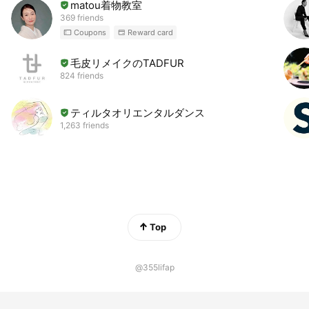
matou着物教室
369 friends
Coupons
Reward card
毛皮リメイクのTADFUR
824 friends
ティルタオリエンタルダンス
1,263 friends
Top
@355lifap