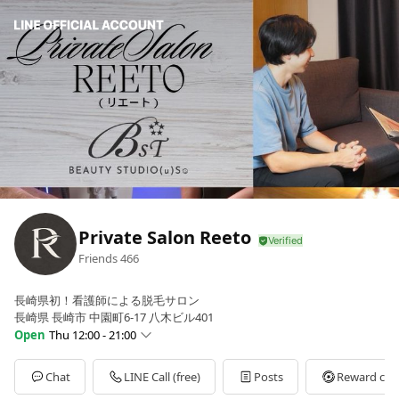
Private Salon Reeto
Friends
466
長崎県初！看護師による脱毛サロン
長崎県 長崎市 中園町6-17 八木ビル401
Open
Thu 12:00 - 21:00
Sun
12:00 - 21:00
Mon
12:00 - 21:00
Chat
LINE Call (free)
Posts
Reward car
Tue
12:00 - 21:00