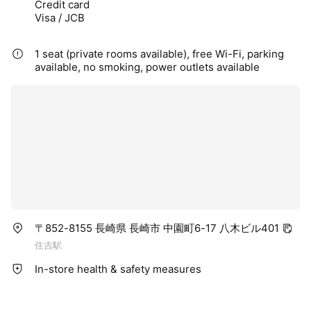
Credit card
Visa / JCB
1 seat (private rooms available), free Wi-Fi, parking
available, no smoking, power outlets available
〒852-8155 長崎県 長崎市 中園町6-17 八木ビル401
住吉駅
In-store health & safety measures