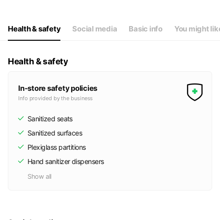
Wed
12:00 - 21:00
Thu
12:00 - 21:00
Fri
12:00 - 21:00
Health & safety
Social media
Basic info
You might lik
Sat
12:00 - 21:00
営業時間外でも施術可能な場合があります！お問い合わせ下さい☺
Health & safety
In-store safety policies
Info provided by the business
Sanitized seats
Sanitized surfaces
Plexiglass partitions
Hand sanitizer dispensers
Show all