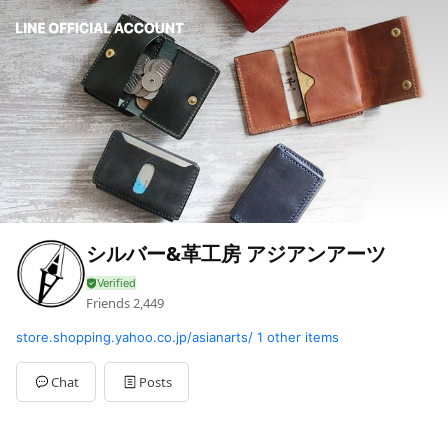
シルバー&革工房 アジアンアーツ
Friends
2,449
store.shopping.yahoo.co.jp/asianarts/
1 other items
Chat
Posts