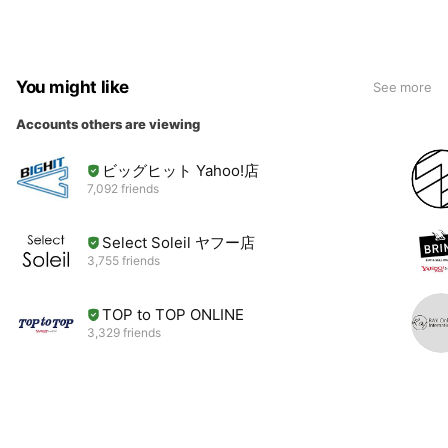
You might like
See more
Accounts others are viewing
ビッグヒット Yahoo!店
7,092 friends
Select Soleil ヤフー店
3,755 friends
TOP to TOP ONLINE
3,329 friends