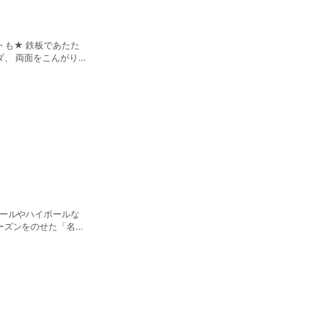
トも★ 鉄板であたた
、 両面をこんがり焼
トースト」 明太子や
”が散りばめられたア
ビールやハイボールな
ーズンをのせた「名物
サワー」、 お酒が飲
ト」はテーブルを華や