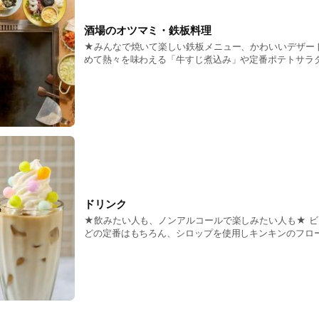
酒場のオツマミ・鉄板料理
★みんなで焼いて楽しい鉄板メニュー、かわいいデザー
めて熱々を味わえる「牛すじ煮込み」や定番ポテトサラダ
いてホイップクリームとチリソースをつけて食べる「海老
チーズ、〆の甘味には、色とりどりで可愛らしい”おいり
イスなどをご用意！
ドリンク
★飲みたい人も、ノンアルコールで楽しみたい人も★ 
どの定番はもちろん、シロップを使用しキンキンのフロ
みぞれサワー」「えびせんのジャンボ生搾りパイナップル
めない方におすすめのコーラやメロンの「おいりフロー
かに彩ります♪