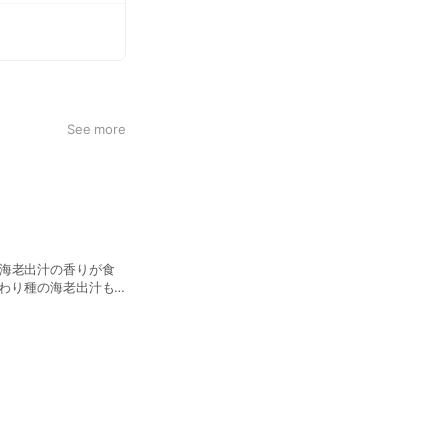
See more
る海老出汁の香りが食
の変わり種の海老出汁も
です！ 是非ご賞味くだ