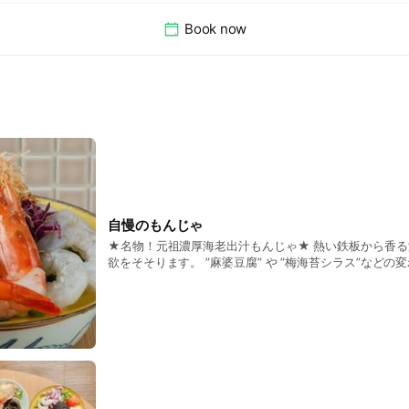
Book now
自慢のもんじゃ
★名物！元祖濃厚海老出汁もんじゃ★ 熱い鉄板から香
欲をそそります。 ”麻婆豆腐” や ”梅海苔シラス”など
んじゃも♪ また、黒毛和牛すき焼きもんじゃもおすすめ
さい！