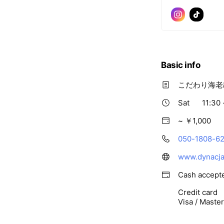
Basic info
こだわり海老
Sat
11:30 
~ ￥1,000
050-1808-6
www.dynacja
Cash accept
Credit card
Visa / Maste