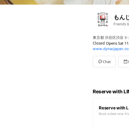
もん
Friends
6
東京都 渋谷区渋谷 3−
Closed
Opens Sat 11
www.dynacjapan.co
Sun
11:30 - 23:00
Mon
11:30 - 14:00,17:0
Tue
11:30 - 14:00,17:00
Chat
Wed
11:30 - 14:00,17:0
Thu
11:30 - 14:00,17:0
Fri
11:30 - 14:00,17:00 
Sat
11:30 - 23:00
Reserve with L
Reserve with L
Book a date now. It's