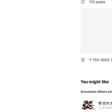
110 seats
〒150-000
You might like
Accounts others ar
焼肉
3,261,980