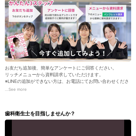
お友だち追加後、簡単なアンケートにご回答ください。
リッチメニューから資料請求していただけます。
※LINEの追加ができない方は、お電話にてお問い合わせくださ
い。
...
See more
歯科衛生士を目指しませんか？