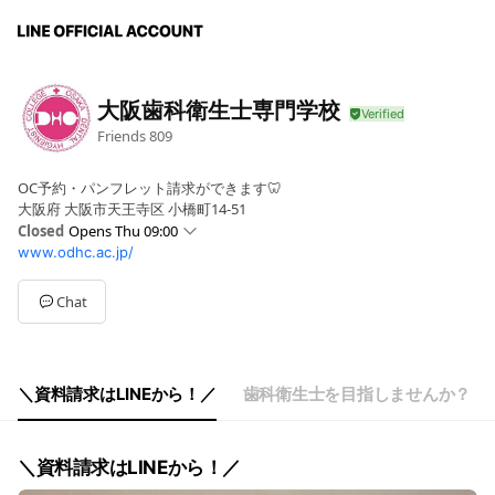
大阪歯科衛生士専門学校
Friends
809
OC予約・パンフレット請求ができます🦷
大阪府 大阪市天王寺区 小橋町14-51
Closed
Opens Thu 09:00
www.odhc.ac.jp/
Sun
Closed
Mon
09:00 - 17:00
Tue
09:00 - 17:00
Chat
Wed
09:00 - 17:00
Thu
09:00 - 17:00
Fri
09:00 - 17:00
Sat
Closed
＼資料請求はLINEから！／
歯科衛生士を目指しませんか？
祝日はお休みです
＼資料請求はLINEから！／