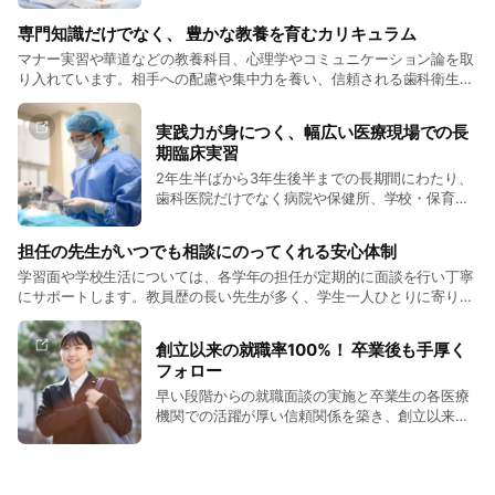
り丁寧に指導し、確かな技術力を身につけます。
専門知識だけでなく、 豊かな教養を育むカリキュラム
マナー実習や華道などの教養科目、心理学やコミュニケーション論を取
り入れています。相手への配慮や集中力を養い、信頼される歯科衛生士
を目指します。
実践力が身につく、幅広い医療現場での長
期臨床実習
2年生半ばから3年生後半までの長期間にわたり、
歯科医院だけでなく病院や保健所、学校・保育所
など、さまざまな現場で実習を行います。幅広い
年齢層の方と関わりながら、実践力と対応力を養
担任の先生がいつでも相談にのってくれる安心体制
います。
学習面や学校生活については、各学年の担任が定期的に面談を行い丁寧
にサポートします。教員歴の長い先生が多く、学生一人ひとりに寄り添
った指導体制を整えています。学生と先生の距離が近いことも、本校の
大きな特長の1つです。
創立以来の就職率100%！ 卒業後も手厚く
フォロー
早い段階からの就職面談の実施と卒業生の各医療
機関での活躍が厚い信頼関係を築き、創立以来の
就職率は100%です。また卒業生に対しての再就職
先の紹介や相談も行っています。