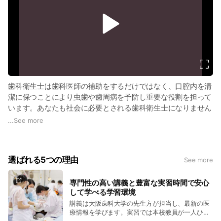
v
i
d
e
o
歯科衛生士は歯科医師の補助をするだけではなく、口腔内を清
潔に保つことにより虫歯や歯周病を予防し重要な役割を担って
います。あなたも社会に必要とされる歯科衛生士になりません
か？
...
See more
選ばれる5つの理由
See more
専門性の高い講義と豊富な実習時間で安心
して学べる学習環境
講義は大阪歯科大学の先生方が担当し、最新の医
療情報を学びます。実習では本校教員が一人ひと