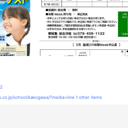
22
.co.jp/school/kakogawa/?media=line
1 other items