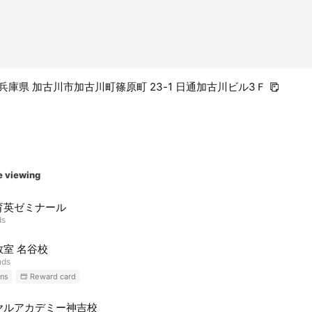
65 兵庫県 加古川市加古川町篠原町 23-1 日通加古川ビル3Ｆ
e viewing
育英ゼミナール
ds
教室 名谷校
nds
ns
Reward card
ヤルアカデミー神吉校