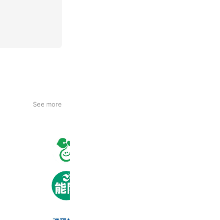
See more
個別集団葵塾
232 friends
能開加古川本校
975 friends
進研ゼミ