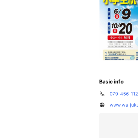
Basic info
079-456-11
www.wa-juku