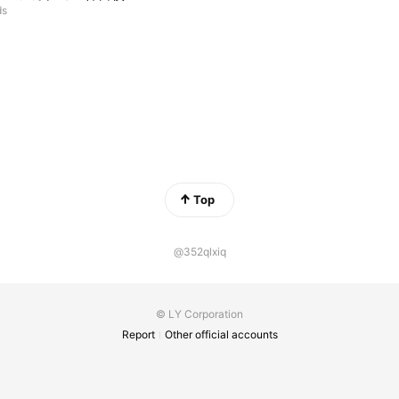
ds
Top
@352qlxiq
© LY Corporation
Report
Other official accounts