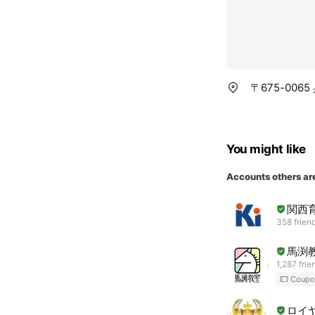
〒675-00
You might like
Accounts others ar
関西
358 frien
馬渕
1,287 frie
Coupo
ロイ