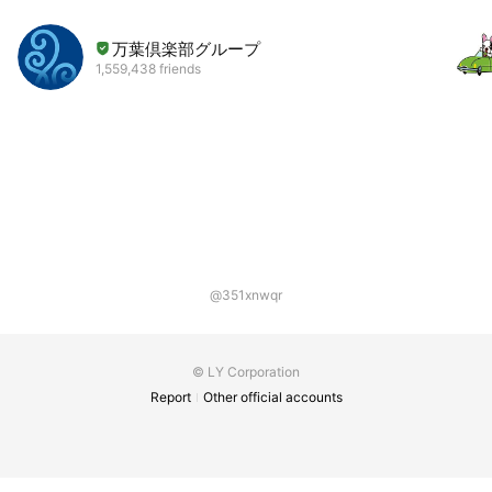
万葉倶楽部グループ
1,559,438 friends
@351xnwqr
© LY Corporation
Report
Other official accounts