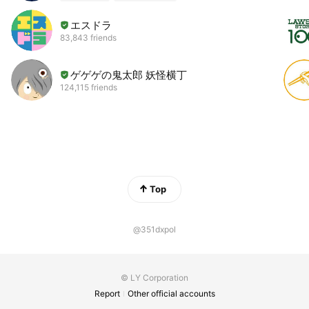
エスドラ
83,843 friends
ゲゲゲの鬼太郎 妖怪横丁
124,115 friends
Top
@351dxpol
© LY Corporation
Report
Other official accounts