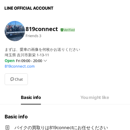
819connect
Friends
3
まずは、愛車の画像を何枚かお送りください
埼玉県 吉川市新栄 1-13-11
Open
Fri 09:00 - 20:00
819connect.com
Sun
09:00 - 20:00
Mon
09:00 - 20:00
Tue
09:00 - 20:00
Chat
Wed
09:00 - 20:00
Thu
09:00 - 20:00
Fri
09:00 - 20:00
Basic info
You might like
Sat
09:00 - 20:00
Basic info
バイクの買取りは819connectにお任せください