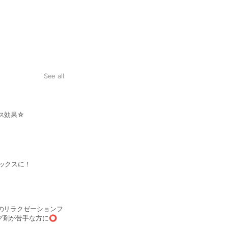
See all
ガッツリ オールハンド筋
背面、横向き、全面と360度しっかり触れます！ サイズダウン、
 さらに、デトックス効果☆
⭕️
毛穴洗浄 ハイドロフェイ
新鮮な水素水での、毛穴洗浄、角質除去☆ 
、温活に、デトックスに！
特化、リフトアップ効果のお化
ドライ筋膜ヘッドスパ
頭の筋膜リリース！ ジュラシック筋膜リリースのカップとハンドでのドライの頭皮リリース ご用意
手な方、ピーリング剤が苦手な方に⭕️