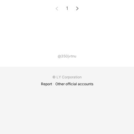
1
@350jvtnu
© LY Corporation
Report
Other official accounts