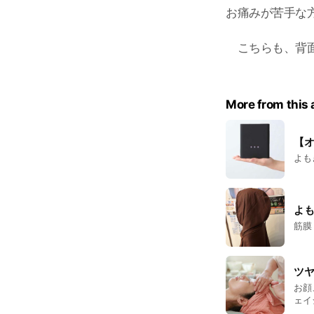
お痛みが苦手な
こちらも、背面
More from this
【
よ
ツ
お顔、