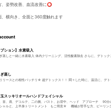
方、姿勢改善、血流改善に⭕️
、横向き、全面と360度触れます
 account
オプション】水素吸入
よもぎ蒸しと一緒に水素吸入 体内クリーニング、活性酸素除去
もぎ蒸し
筋膜リリースとの相性バッチリ☆ 超デトックス！！ 悶々した時に
ヤ玉スッキリオールハンドフェイシャル
首、肩、デコルテ、二の腕、バスト、お背中、ヘッド アプローチ 90分のリラクゼーションフ
ェイシャルと、上半身トリートメント もご用意☆ 機械が苦