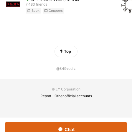
7,483 friends
Book
Coupons
Top
@349vcdrz
© LY Corporation
Report
Other official accounts
Chat