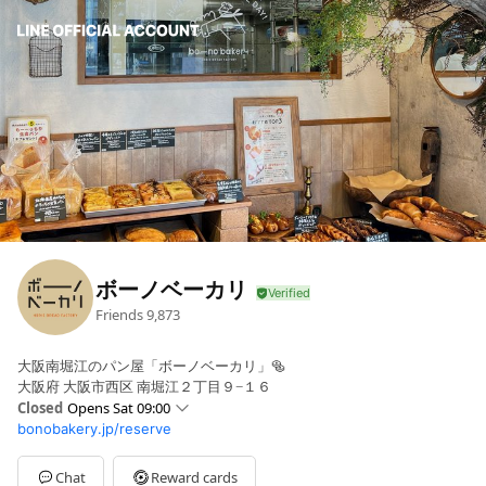
ボーノベーカリ
Friends
9,873
大阪南堀江のパン屋「ボーノベーカリ」🥯
大阪府 大阪市西区 南堀江２丁目９−１６
Closed
Opens Sat 09:00
bonobakery.jp/reserve
Sun
09:00 - 18:00
Mon
09:00 - 18:00
Tue
09:00 - 18:00
Chat
Reward cards