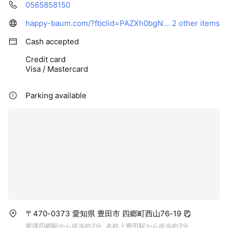
0565858150
happy-baum.com/?fbclid=PAZXh0bgNhZW0CMTEAAab-ublokUg5ZkvVdLfYBjoVybbGYEKIkshLjoGt2c6NVCx6cozNsQAci4w_aem_pOquZaujdkwIG64cjsGwDA
2 other items
Cash accepted
Credit card
Visa / Mastercard
Parking available
〒470-0373 愛知県 豊田市 四郷町西山76-19
愛環四郷駅から徒歩約7分, 名鉄上豊田駅から徒歩約7分