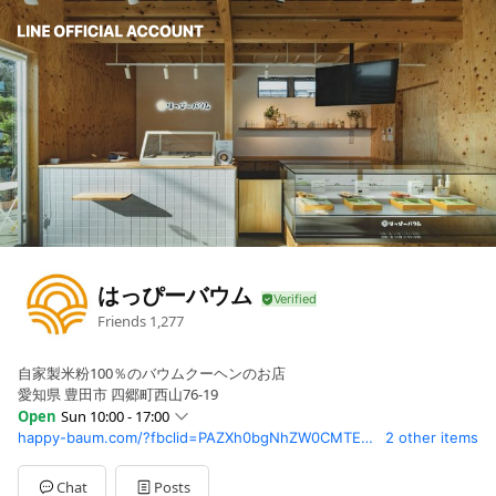
はっぴーバウム
Friends
1,277
自家製米粉100％のバウムクーヘンのお店
愛知県 豊田市 四郷町西山76-19
Open
Sun 10:00 - 17:00
happy-baum.com/?fbclid=PAZXh0bgNhZW0CMTEAAab-ublokUg5ZkvVdLfYBjoVybbGYEKIkshLjoGt2c6NVCx6cozNsQAci4w_aem_pOquZaujdkwIG64cjsGwDA
2 other items
Sun
10:00 - 17:00
Mon
10:00 - 17:00
Tue
Closed
Chat
Posts