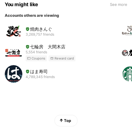
You might like
See more
Accounts others are viewing
焼肉きんぐ
3,269,757 friends
七輪房 大間木店
5,554 friends
Coupons
Reward card
はま寿司
4,789,345 friends
Top