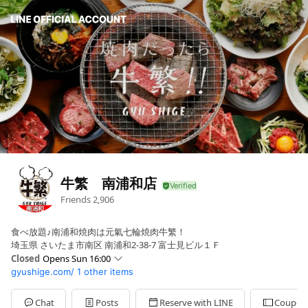
牛繁 南浦和店
Friends
2,906
食べ放題♪南浦和焼肉は元氣七輪焼肉牛繁！
埼玉県 さいたま市南区 南浦和2-38-7 富士見ビル１Ｆ
Closed
Opens Sun 16:00
gyushige.com/
1 other items
Sun
16:00 - 23:00
Mon
17:00 - 23:00
Tue
17:00 - 23:00
Chat
Posts
Reserve with LINE
Coupon