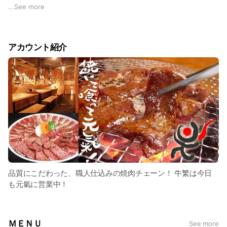
かない制度あり ■交通費支給 ■社員登用あり（店長候補・正
...
See more
社員も同時募集中） ■従業員割引制度 ご応募お待ちしており
ます！ ※店舗まで直接お電話ください！
アカウント紹介
品質にこだわった、職人仕込みの焼肉チェーン！ 牛繁は今日
も元氣に営業中！
ＭＥＮＵ
See more