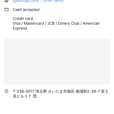
gyushige.com/
1 other items
Cash accepted
Credit card
Visa / Mastercard / JCB / Diners Club / American
Express
〒336-0017 埼玉県 さいたま市南区 南浦和2-38-7 富士
見ビル１Ｆ