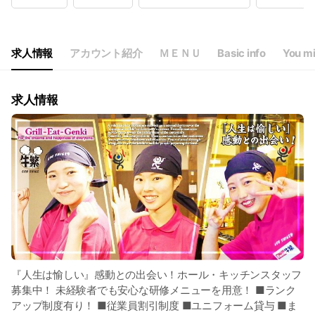
Wed
17:00 - 23:00
Thu
17:00 - 23:00
Fri
17:00 - 23:00
Sat
16:00 - 23:00
求人情報
アカウント紹介
ＭＥＮＵ
Basic info
You mi
祝 16:00~23:00 (L.O. 22:15)
求人情報
『人生は愉しい』感動との出会い！ホール・キッチンスタッフ
募集中！ 未経験者でも安心な研修メニューを用意！ ■ランク
アップ制度有り！ ■従業員割引制度 ■ユニフォーム貸与 ■ま