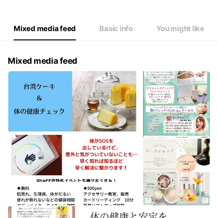
Wed
10:00 - 18:00
Thu
10:00 - 18:00
Fri
10:00 - 18:00
Mixed media feed
Basic info
You might like
Sat
10:00 - 18:00
日曜/祝日はご相談下さい！
Mixed media feed