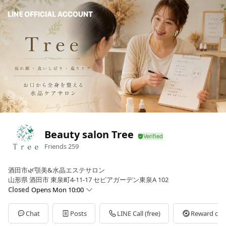
Beauty salon Tree
Friends
259
酒田市🌿顎美&水晶エステサロン
山形県 酒田市 東泉町4-11-17 セピアガーデン東泉A 102
Closed
Opens Mon 10:00
Sun
Closed
Mon
10:00 - 18:00
Chat
Posts
LINE Call (free)
Reward car
Tue
10:00 - 18:00