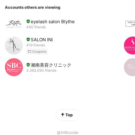
Accounts others are viewing
eyelash salon Blythe
440 friends
SALON INI
419 friends
Coupons
湘南美容クリニック
3,362,093 friends
Top
@348csvdw