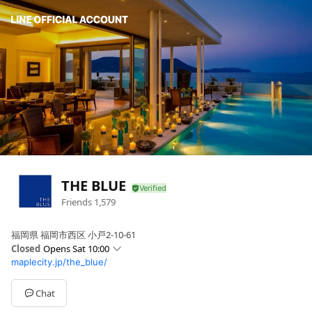
THE BLUE
Friends
1,579
福岡県 福岡市西区 小戸2-10-61
Closed
Opens Sat 10:00
maplecity.jp/the_blue/
Sun
10:00 - 19:00
Mon
11:00 - 19:00
Tue
Closed
Chat
Wed
Closed