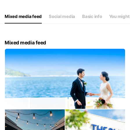
Thu
11:00 - 19:00
Fri
11:00 - 19:00
Sat
10:00 - 19:00
Mixed media feed
Social media
Basic info
You might 
火曜・水曜が祝日の場合営業いたします。
Mixed media feed