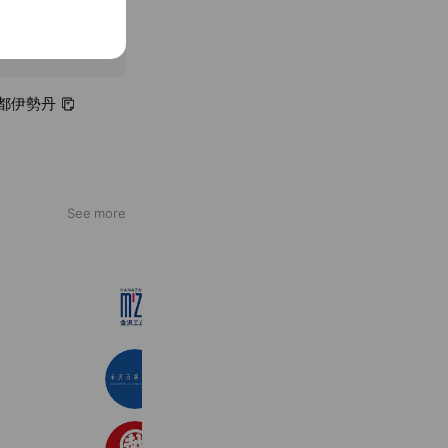
京都伊勢丹
See more
金沢エムザ
29,745 friends
Coupons
金沢百番街
44,943 friends
Reward card
広島三越