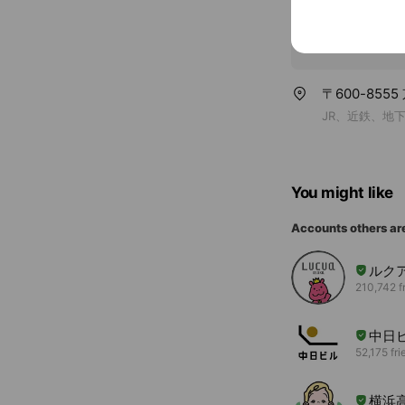
〒600-85
JR、近鉄、地
You might like
Accounts others ar
ルク
210,742 f
中日
52,175 fri
横浜