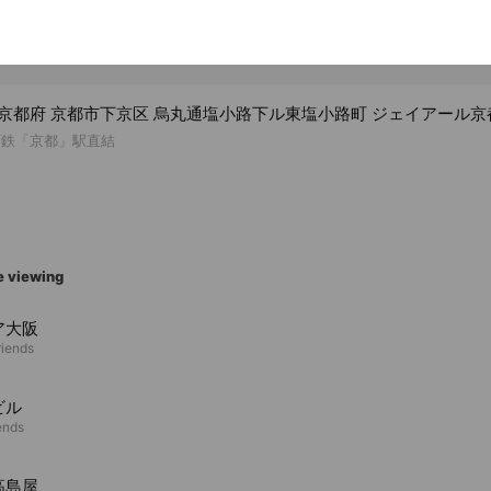
55 京都府 京都市下京区 烏丸通塩小路下ル東塩小路町 ジェイアール
下鉄「京都」駅直結
e viewing
ア大阪
riends
ビル
ends
高島屋