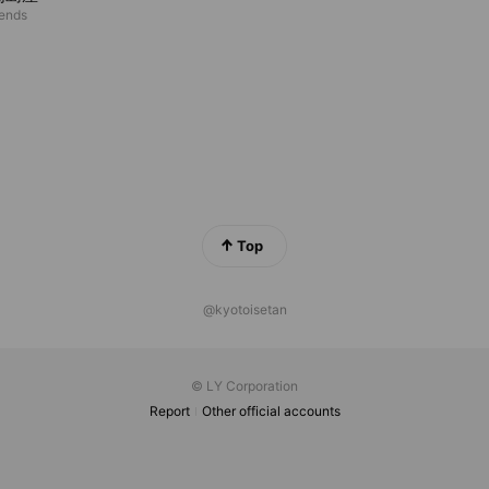
iends
Top
@kyotoisetan
© LY Corporation
Report
Other official accounts