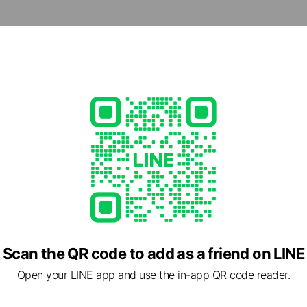
cial media
京都伊勢丹の情報を発信します！
jp/store/kyoto.html
1 other items
Scan the QR code to add as a friend on LINE
Open your LINE app and use the in-app QR code reader.