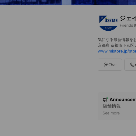
ジェ
Friends
9
気になる最新情報をお
京都府 京都市下京区
www.mistore.jp/sto
Chat
N
Announcem
New
o
店舗情報
t
See more
i
c