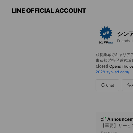
シンア
Friends
1
成長業界でキャリア
東京都 渋谷区道玄坂1/
Closed
Opens Thu 09
2028.syn-ad.com/
Sun
Closed
Mon
09:00 - 19:00
Tue
09:00 - 19:00
Chat
Wed
09:00 - 19:00
Thu
09:00 - 19:00
Fri
09:00 - 19:00
Sat
Closed
※土日も一部営業中
N
Announcem
New
o
【重要】サービ
See more