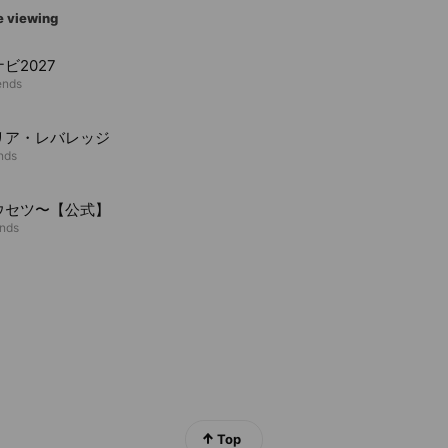
e viewing
ビ2027
ends
リア・レバレッジ
ends
ウセツ〜【公式】
ends
Top