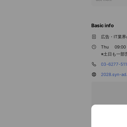
t
i
c
e
Basic info
広告・IT業
Thu
09:00 
※土日も一部
03-6277-51
2028.syn-ad