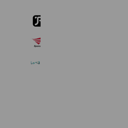
First Jobs 公式LINE
1,582 friends
スポナビ2028
11,523 friends
しゃべる就活公式アカウント
3,944 friends