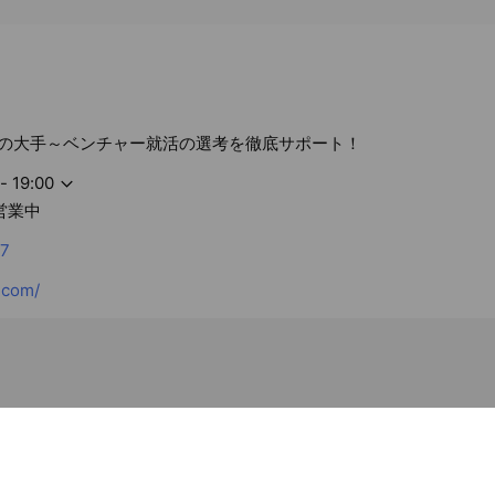
界の大手～ベンチャー就活の選考を徹底サポート！
- 19:00
営業中
17
.com/