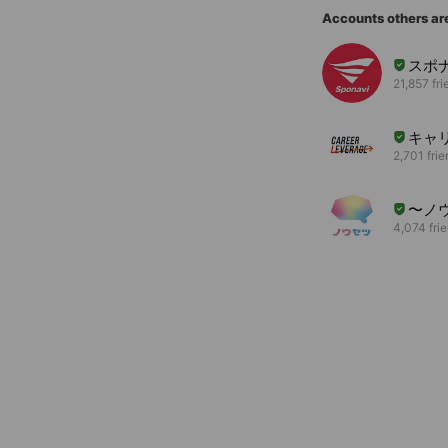
Accounts others ar
スポナ
21,857 fri
キャ
2,701 fri
〜ノ
4,074 fri