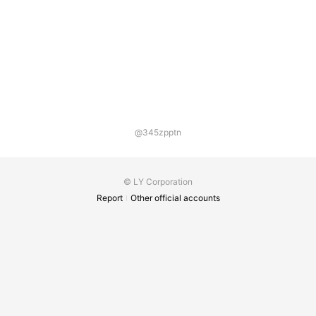
@345zpptn
© LY Corporation
Report
Other official accounts