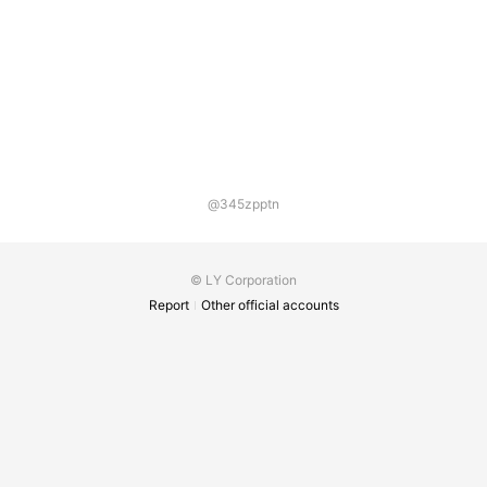
@345zpptn
© LY Corporation
Report
Other official accounts