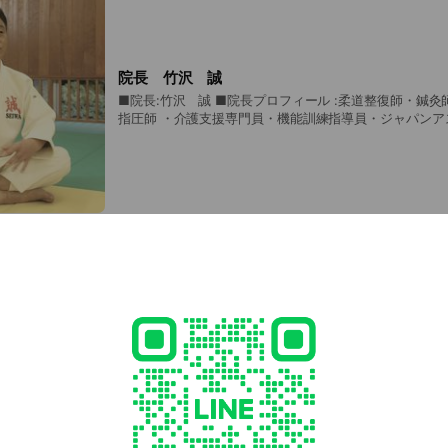
院長 竹沢 誠
■院長:竹沢 誠 ■院長プロフィール :柔道整復師・鍼灸
指圧師 ・介護支援専門員・機能訓練指導員・ジャパンア
ズ協会 認定スポーツコンディショニングスペシャリスト
柔道/職業歴 :小学1年生より小川町の道場で柔道を始め
会 (3回)と関東大会(3回)に出場。柔道整復師学校対抗
3位。小川町の接骨院にて11年間の修行ののち、平成12年
接骨院開院。平成 25年 スマイル鍼灸接骨院開院、スマイ
介護支援事業所)開業。平成23年深谷柔道 SEIWA会発
導者の福島大輔をはじめ若手指導者を主軸とし、子ども
あたっている。
竹沢 連
柔道整復師 あん摩マッサージ指圧師 鍼灸師 機能訓練指