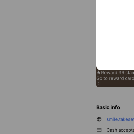
Reward cards
Basic info
smile.takese
Cash accept