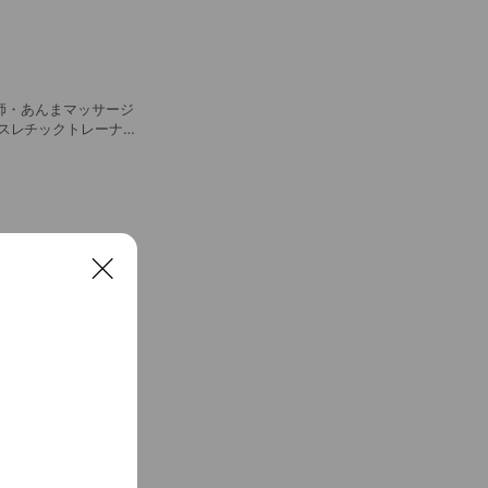
師・あんまマッサージ
スレチックトレーナー
・講道館柔道6段 ■
る。高校時代、全国大
柔道大会にて団体戦全国
深谷市に、たけざわ
ルケアサポート(居宅
足、代表に就任。代表指
から一般の柔道指導に
C
l
o
s
e
導員