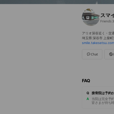
スマ
Friends
3
アリオ深谷近く・交
埼玉県 深谷市 上柴町東5
smile.takesetsu.co
Chat
FAQ
Q
接骨院は予約
A
当院は完全予
皆さまが待ち