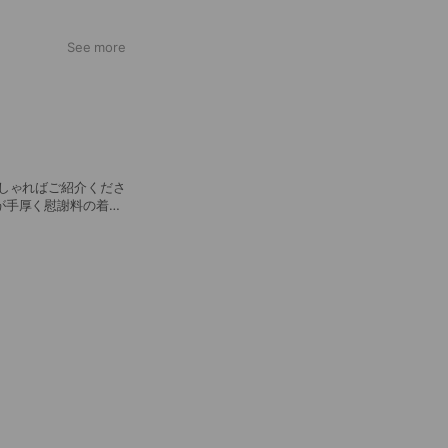
See more
しゃればご紹介くださ
が手厚く慰謝料の着金