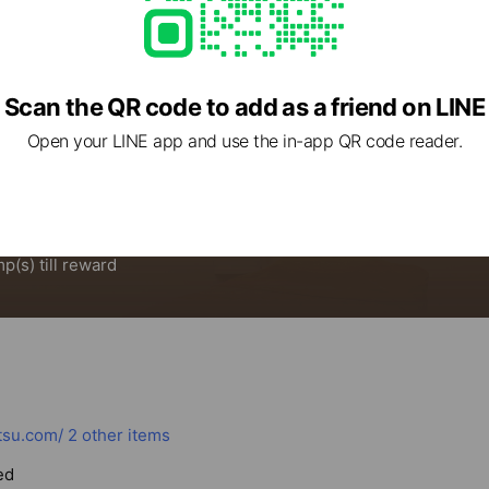
Scan the QR code to add as a friend on LINE
Open your LINE app and use the in-app QR code reader.
tsu.com/
2 other items
ed