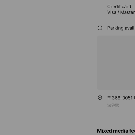
Credit card
Visa / Maste
Parking avail
〒366-005
深谷駅
Mixed media fe