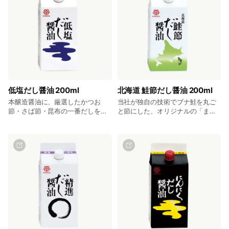
低塩だし醤油 200ml
北海道 鮭節だし醤油 200ml
本醸造醤油に、厳選したかつお
当社が独自の技術でブナ鮭を丸ご
節・さば節・昆布の一番だしをブ
と節にした、オリジナルの「まん
レンドした低塩タイプのだし醤油
ま鮭節®」を使用。旨みの強いま
です。醤油の香気とだしの旨み
ろやかな味のだし醤油です。 10ヶ
で、減塩につきものの物足りなさ
入 ￥2,690 5ヶ入 ￥1,375 3ヶ入
を感じさせません。 10ヶ入
￥840 (税込)
￥2,600 5ヶ入 ￥1,325 3ヶ入
￥810 (税込)