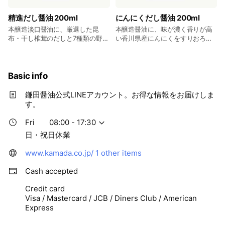
精進だし醤油 200ml
にんにくだし醤油 200ml
本醸造淡口醤油に、厳選した昆
本醸造醤油に、味が濃く香りが高
布・干し椎茸のだしと7種類の野菜
い香川県産にんにくをすりおろし
のスープを加え、すっきりとした
てたっぷり加えたにんにくだし醤
味わいに仕上げた、ベジタリアン
油です。 味噌・生姜・香辛料など
の方におすすめのだし醤油です。
で味を調え、さらにかつお節のだ
10ヶ入 ￥3,420 5ヶ入 ￥1,745 3ヶ
しを加えました。 ※開栓前でもに
Basic info
入 ￥1,068 (税込)
んにくの香りがいたします。 10ヶ
入 ￥4,250 5ヶ入 ￥2,165 3ヶ入
鎌田醤油公式LINEアカウント。お得な情報をお届けしま
￥1,326 (税込)
す。
Fri
08:00 - 17:30
日・祝日休業
www.kamada.co.jp/
1 other items
Cash accepted
Credit card
Visa / Mastercard / JCB / Diners Club / American
Express