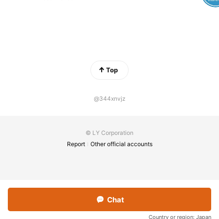
Top
@344xnvjz
© LY Corporation
Report
Other official accounts
Chat
Country or region:
Japan