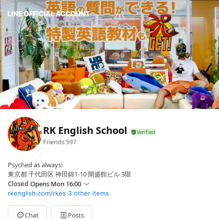
RK English School
Friends
597
Psyched as always!
東京都 千代田区 神田錦1-10 開盛館ビル 3階
Closed
Opens Mon 16:00
rkenglish.com/rkes
3 other items
Sun
Closed
Mon
16:00 - 22:00
Tue
16:00 - 22:00
Chat
Posts