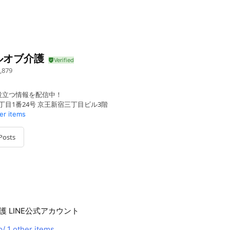
ルオブ介護
,879
役立つ情報を配信中！
丁目1番24号 京王新宿三丁目ビル3階
er items
Posts
 LINE公式アカウント
p/
1 other items