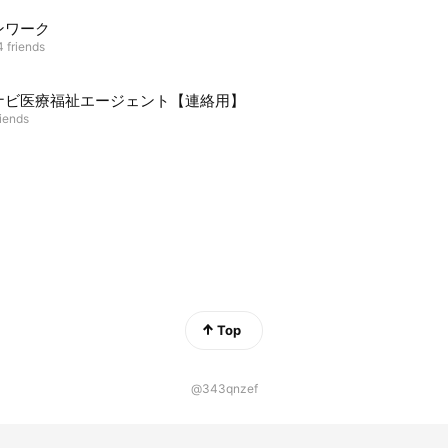
ンワーク
4 friends
ナビ医療福祉エージェント【連絡用】
riends
Top
@343qnzef