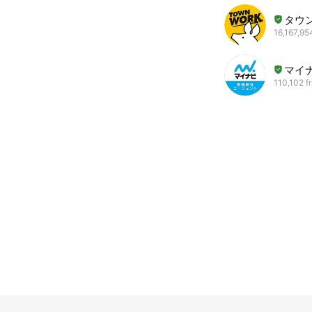
タウ
16,167,95
マイ
110,102 f