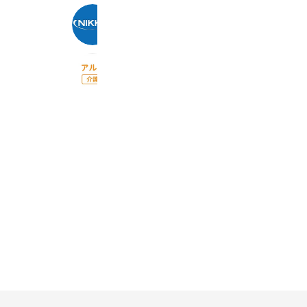
（株）ニッコー（シゴトクラシ.com
347,907 friends
アルク介護
629 friends