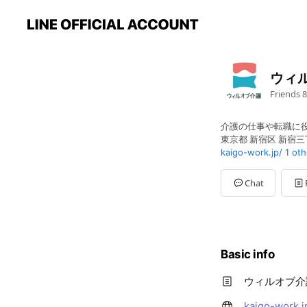
ウィ
Friends
8
介護の仕事や転職に
東京都 新宿区 新宿三
kaigo-work.jp/
1 oth
Chat
Basic info
ウィルオブ介護
kaigo-work.j