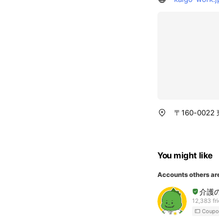
〒160-00
You might like
Accounts others ar
介護
12,383 fr
Coupo