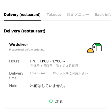
Wed
11:00 - 17:00
Thu
11:00 - 17:00
Fri
11:00 - 17:00
Delivery (restaurant)
Takeout
限定メニュー
Basic inf
Sat
11:00 - 17:00
定休日：日曜日・第１第３月曜日
Delivery (restaurant)
We deliver
Please read before ordering.
Hours
Fri
11:00 - 17:00
定休日：日曜日・第１第３月曜日
Delivery
Uber・menu・ロケットをご利用下さい
time
Note
出前はしていません。
Chat