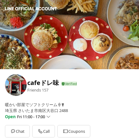
cafeドレ味
Friends
157
暖かい部屋でソフトクリーム🍦❣️
埼玉県 さいたま市南区大谷口 2488
Open
Fri 11:00 - 17:00
Sun
Closed
Mon
11:00 - 17:00
Chat
Call
Coupons
Tue
11:00 - 17:00