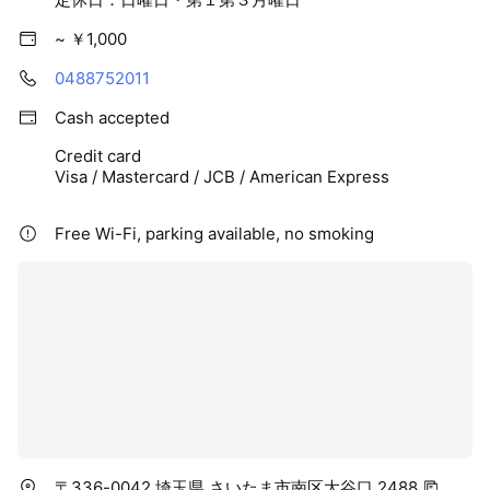
~ ￥1,000
0488752011
Cash accepted
Credit card
Visa / Mastercard / JCB / American Express
Free Wi-Fi, parking available, no smoking
〒336-0042 埼玉県 さいたま市南区大谷口 2488