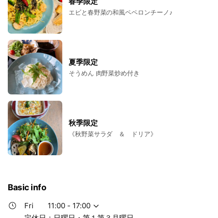
春季限定
エビと春野菜の和風ペペロンチーノ♪
夏季限定
そうめん 肉野菜炒め付き
秋季限定
《秋野菜サラダ ＆ ドリア》
Basic info
Fri
11:00 - 17:00
定休日：日曜日・第１第３月曜日