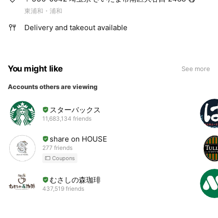
東浦和・浦和
Delivery and takeout available
You might like
See more
Accounts others are viewing
スターバックス
11,683,134 friends
share on HOUSE
277 friends
Coupons
むさしの森珈琲
437,519 friends