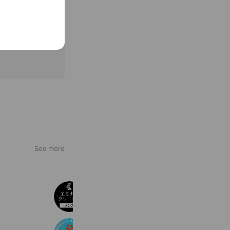
See more
エミナルクリニックメンズ
277,773 friends
ハワイアン食堂HALE