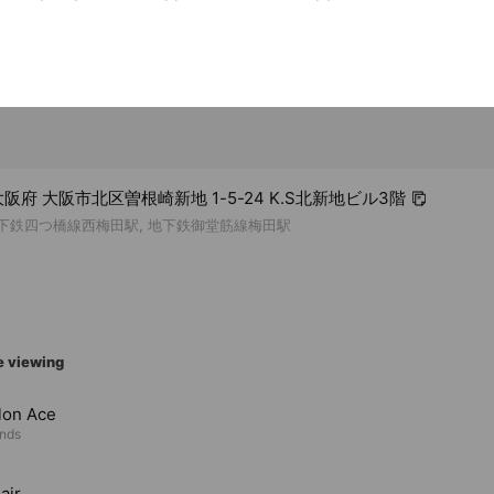
 大阪府 大阪市北区曽根崎新地 1-5-24 K.S北新地ビル3階
地下鉄四つ橋線西梅田駅, 地下鉄御堂筋線梅田駅
e viewing
lon Ace
ends
air