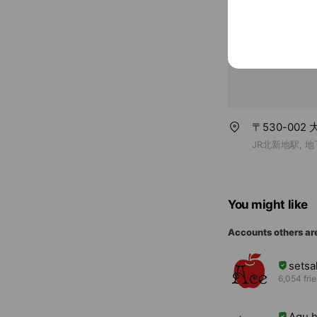
〒530-002
JR北新地駅, 
You might like
Accounts others ar
setsa
6,054 fri
Agu h