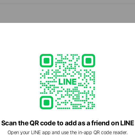
しての知識・技術をもつスタッフが集まる専門店
- 21:00
日
99
630.com/
2 other items
ed
rcard / JCB / Diners Club / American Express
ate rooms available), no smoking, power outlets available
Scan the QR code to add as a friend on LINE
Open your LINE app and use the in-app QR code reader.