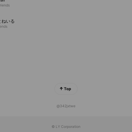
riends
とねいる
iends
Top
@342jxtwe
© LY Corporation