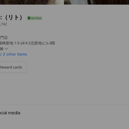
to:（リト）
,742
専門店
新地 1-5-24 K.S北新地ビル3階
00
/
2 other items
Reward cards
cial media