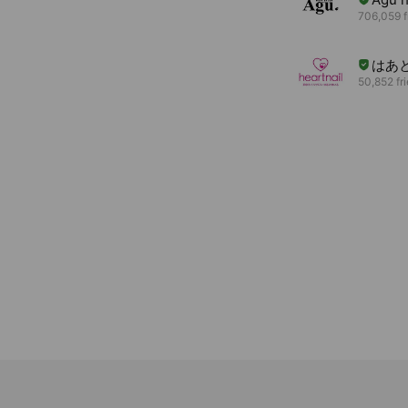
706,059 f
はあ
50,852 fr