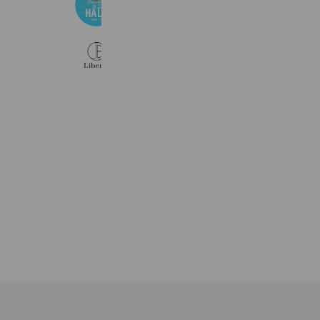
584 friends
Reward card
Takeout
Liberta
887 friends