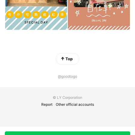
Top
@goodtogo
© LY Corporation
Report
Other official accounts