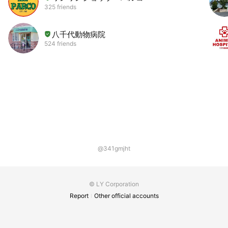
325 friends
八千代動物病院
524 friends
@341gmjht
© LY Corporation
Report
Other official accounts