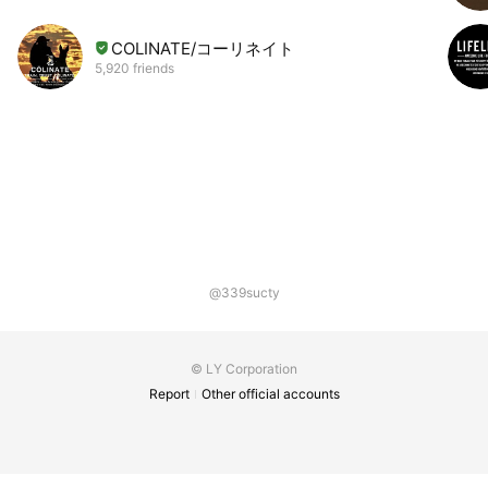
COLINATE/コーリネイト
5,920 friends
@339sucty
© LY Corporation
Report
Other official accounts