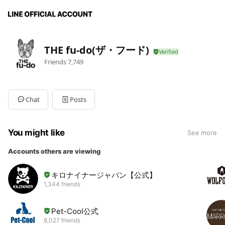
THE fu-do(ザ・フード)
Friends
7,749
Chat
Posts
You might like
See more
Accounts others are viewing
キロナイナージャパン【公式】
1,344 friends
Pet-Cool公式
8,027 friends