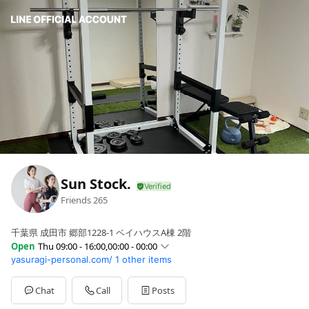
Sun Stock.
Friends
265
千葉県 成田市 郷部1228-1 ベイハウスA棟 2階
Open
Thu 09:00 - 16:00,00:00 - 00:00
yasuragi-personal.com/
1 other items
Sun
09:00 - 16:00
Mon
09:00 - 16:00,00:00 - 00:00
Tue
09:00 - 16:00,00:00 - 00:00
Chat
Call
Posts
Wed
09:00 - 16:00,00:00 - 00:00