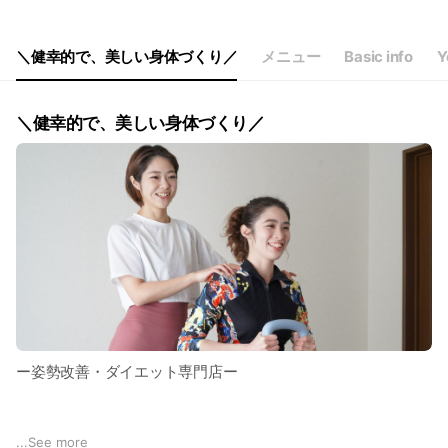
Thu
09:00 - 16:00,00:00 - 00:00
Fri
09:00 - 16:00,00:00 - 00:00
Sat
09:00 - 16:00,00:00 - 00:00
＼健幸的で、美しい身体づくり／
メニュー
Basic info
Y
不定休
＼健幸的で、美しい身体づくり／
ー姿勢改善・ダイエット専門店ー
あなたに合った食事/運動/セルフケア
...
See more