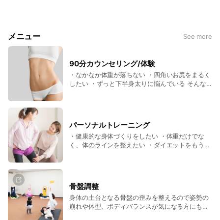
マンツーマンでサポートいたします。
メニュー
See more
いつまでも健幸的で、美しく🌹
90分カウンセリング/体験
身体の不調、ダイエットのお悩み
・なかなか体重が落ちない ・四角いお尻をまるく
お気軽にお聞かせくださいね。
したい ・ずっと下半身太りに悩んでいる そんな
方はまずはカウンセリングをご利用ください。あ
なたの悩みの原因を探し、食事の提案、セルフケ
アメニューの提案をさせていただきます。
※当店は女性専門ジムです。
パーソナルトレーニング
・健康的な身体づくりをしたい ・体重だけでな
く、体のラインを整えたい ・ダイエットをもう終
わりにしたい あなたに合った運動プログラムを作
成。 マンツーマンで進めていきます。 当パーソ
ナルトレーニングは、 20代から50代の女性に ご
利用いただいています。
骨盤調整
身体の土台となる骨盤の歪みを整えるので姿勢の
崩れや体型、ボディバランスが気になる方にもオ
ススメ！ ソフトな骨格調整で無理なく骨盤を正し