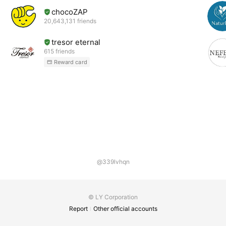
chocoZAP
20,643,131 friends
tresor eternal
615 friends
Reward card
@339lvhqn
© LY Corporation
Report
Other official accounts