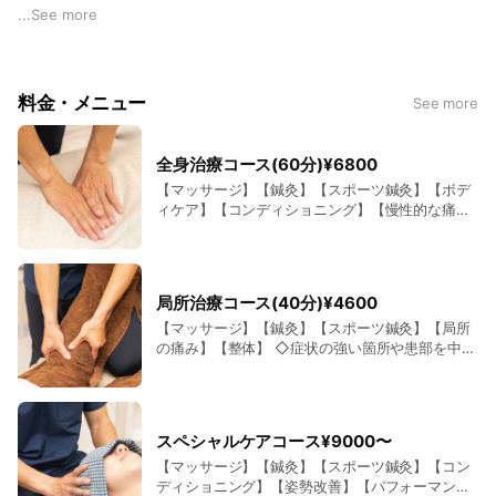
ポーツに取り組む選手たちが自己実現できるよう、継続的にサ
...
See more
ポートしていきます。
料金・メニュー
See more
全身治療コース(60分)¥6800
【マッサージ】【鍼灸】【スポーツ鍼灸】【ボデ
ィケア】【コンディショニング】【慢性的な痛
み】【不定愁訴】 ◇症状に合わせて徒手によるフ
ァンクションマッサージや鍼灸治療のコース◇ ■
こんな方におすすめ 痛みやしびれなどが慢性的に
続いている 整形外科に通っているが症状が改善し
局所治療コース(40分)¥4600
ない なんとなく体調がすぐれない
【マッサージ】【鍼灸】【スポーツ鍼灸】【局所
の痛み】【整体】 ◇症状の強い箇所や患部を中心
に徒手によるファンクションマッサージや鍼灸治
療のコース◇ ■こんな方におすすめ 急性なギッ
クリ腰 局所に痛みがある 浮腫が気になる ちょっ
とひとやすみしたい
スペシャルケアコース¥9000〜
【マッサージ】【鍼灸】【スポーツ鍼灸】【コン
ディショニング】【姿勢改善】【パフォーマンス