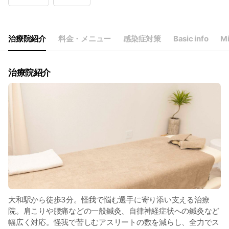
Wed
10:00 - 20:00
Thu
10:00 - 20:00
Fri
Closed
Sat
10:00 - 20:00
治療院紹介
料金・メニュー
感染症対策
Basic info
Mi
治療院紹介
大和駅から徒歩3分。怪我で悩む選手に寄り添い支える治療
院。肩こりや腰痛などの一般鍼灸、自律神経症状への鍼灸など
幅広く対応。怪我で苦しむアスリートの数を減らし、全力でス