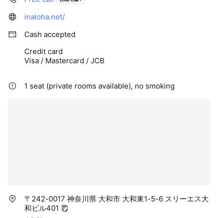
inaloha.net/
Cash accepted
Credit card
Visa / Mastercard / JCB
1 seat (private rooms available), no smoking
〒242-0017 神奈川県 大和市 大和東1-5-6 スリーエス大
和ビル401