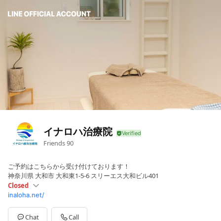
イナロハ治療院
Friends
90
ご予約はこちらから受け付けております！
神奈川県 大和市 大和東1-5-6 スリーエス大和ビル401
Closed
inaloha.net/
Sun
Closed
Mon
10:00 - 20:00
Tue
10:00 - 12:00
Chat
Call