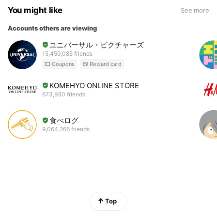
You might like
See more
Accounts others are viewing
ユニバーサル・ピクチャーズ
15,459,085 friends
Coupons
Reward card
KOMEHYO ONLINE STORE
673,930 friends
食べログ
9,064,266 friends
Top