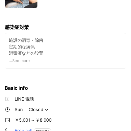
アップ】【体質改善】 ◇姿勢や呼吸を見て個別の
機能を改善させていくオーダーメイドなコース◇
■こんな方におすすめ 姿勢や体質を改善していき
たい 根本的な治療がしたい ゆっくり身体を癒や
したい
感染症対策
施設の消毒・除菌
定期的な換気
消毒液などの設置
スタッフの消毒・手洗い・うがい
...
See more
Basic info
LINE 電話
Sun
Closed
￥5,001 ~ ￥8,000
Free call
LINE Call