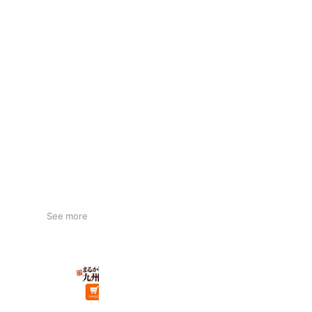
See more
まるかじり九州 Yahoo!店
1,603 friends