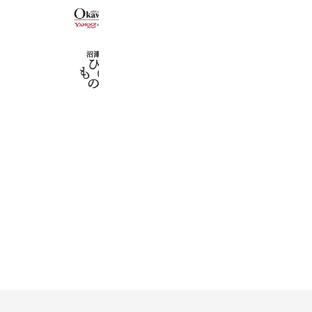
お惣菜おかわり
4,084 friends
沼津干物屋マルカイ
1,093 friends