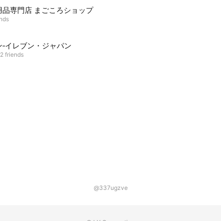
用品専門店 まごころショップ
ends
ン‐イレブン・ジャパン
2 friends
@337ugzve