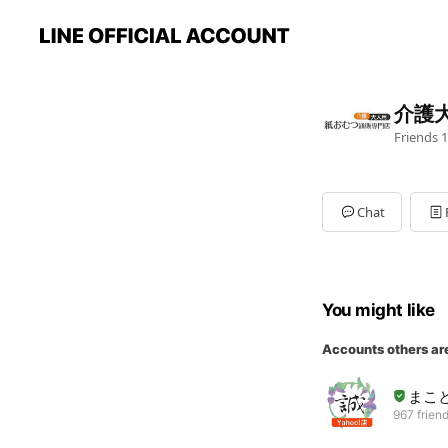
介護
Friends
1
Chat
You might like
Accounts others ar
まこと
967 frien