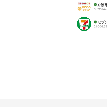
介護
3,596 fri
セブ
21,006,65