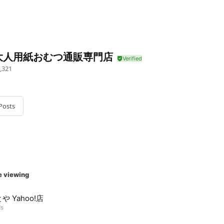
大人用紙おむつ通販専門店
,321
Posts
e viewing
や Yahoo!店
ds