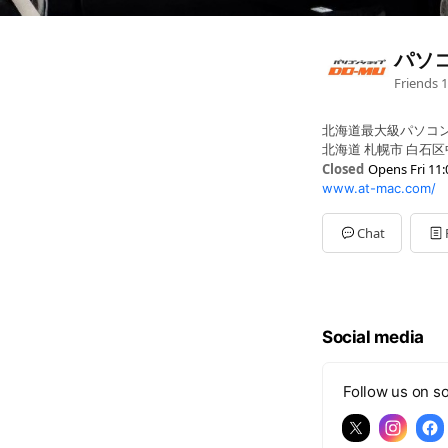
パソコ
Friends
1
北海道最大級パソコ
北海道 札幌市 白石区
Closed
Opens Fri 11:
www.at-mac.com/
Sun
11:00 - 19:00
Mon
11:00 - 19:00
Tue
11:00 - 19:00
Chat
Wed
11:00 - 19:00
Thu
11:00 - 19:00
Fri
11:00 - 19:00
Sat
11:00 - 19:00
通販:19:00まで サポー
Social media
Follow us on so