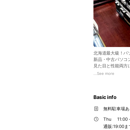
北海道最大級！パ
新品・中古パソコ
見た目と性能両方
「お友達登録」で
...
See more
Basic info
無料駐車場あり
Thu
11:00 
通販:19:00