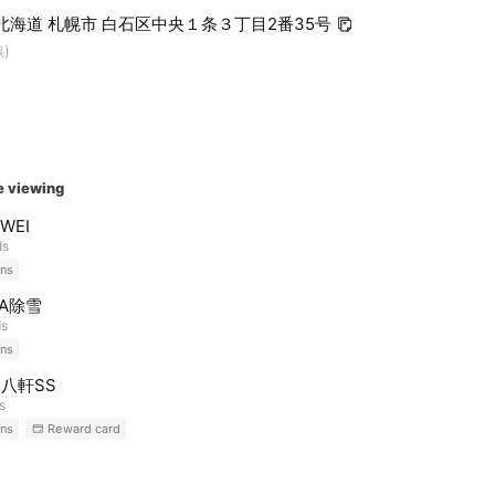
11 北海道 札幌市 白石区中央１条３丁目2番35号
)
e viewing
WEI
ds
ns
DA除雪
ds
ns
 八軒SS
s
ns
Reward card