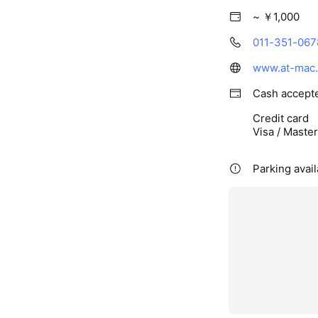
~ ￥1,000
011-351-067
www.at-mac
Cash accept
Credit card
Visa / Maste
Parking avail