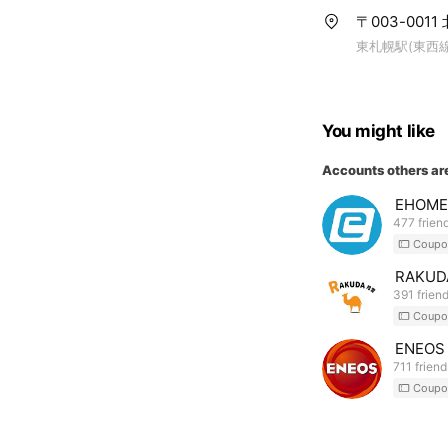
〒003-00
東札幌駅(東西線
You might like
Accounts others ar
EHOME
477 frien
Coupo
RAKU
391 frien
Coupo
ENEOS
711 friend
Coupo