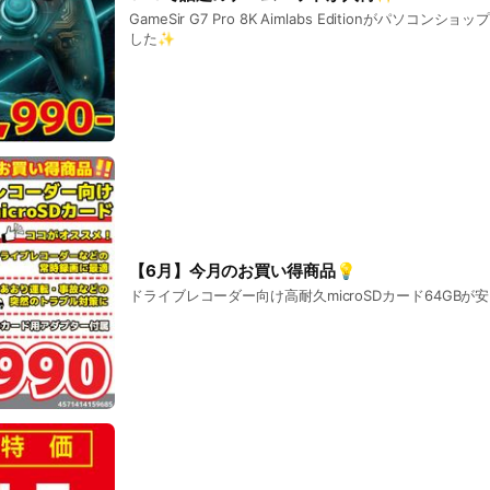
GameSir G7 Pro 8K Aimlabs Editionがパソコン
した✨
【6月】今月のお買い得商品💡
ドライブレコーダー向け高耐久microSDカード64GBが安い