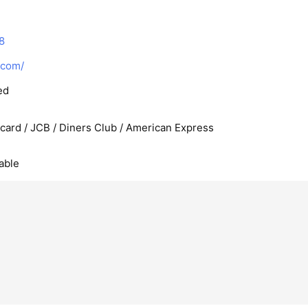
8
.com/
ed
rcard / JCB / Diners Club / American Express
able