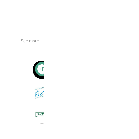
See more
プラスフード事務局
989 friends
クルマのシャンプー屋さん 白と青
1,500 friends
タイヤ館 白石中央
637 friends