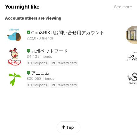
You might like
See more
Accounts others are viewing
Coo&RIKUお問い合せ用アカウント
222,070 friends
九州ペットフード
34,435 friends
Coupons
Reward card
アニコム
830,053 friends
Coupons
Reward card
Top