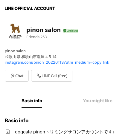
pinon salon
Friends
253
pinon salon
和歌山県 和歌山市塩屋 4-5-14
instagram.com/pinon_20220113?utm_medium=copy_link
Chat
LINE Call (free)
Basic info
You might like
Basic info
dogcafe pinonトリミングサロンアカウントです♪