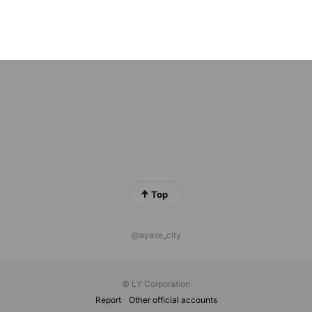
ゲの鬼太郎 妖怪横丁
riends
Top
@ayase_city
© LY Corporation
Report
Other official accounts