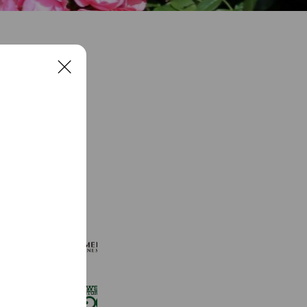
C
l
o
s
e
See more
KOMEHYO ONLINE STORE
654,947 friends
ローソンストア１００
2,724,943 friends