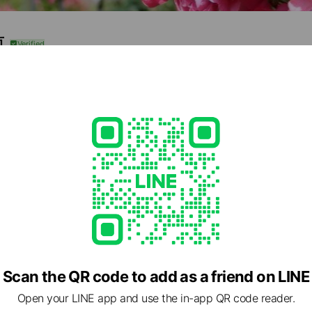
市
3,212
アカウントです
e viewing
バーサル・ピクチャーズ
1 friends
ns
Reward card
Scan the QR code to add as a friend on LINE
ドラ
Open your LINE app and use the in-app QR code reader.
iends