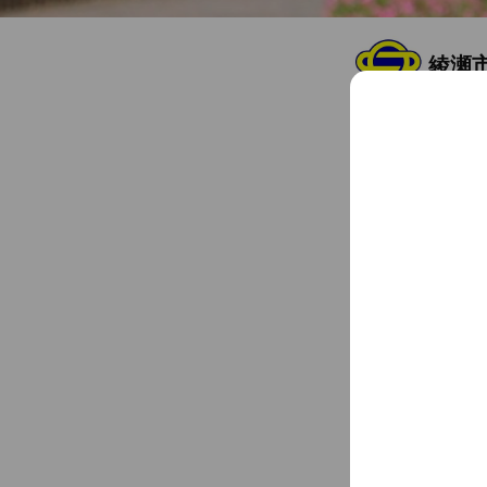
綾瀬
Friends
5
綾瀬市のLINE公式
Chat
You might like
Accounts others ar
ユニ
15,390,30
Coupo
エス
83,843 fr