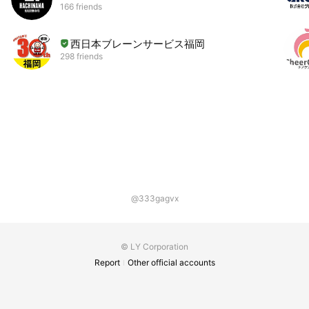
166 friends
西日本ブレーンサービス福岡
298 friends
@333gagvx
© LY Corporation
Report
Other official accounts