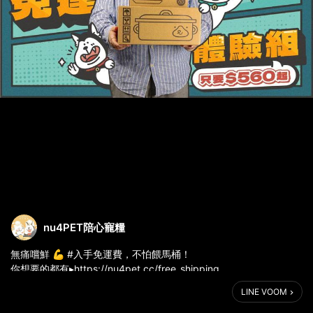
nu4PET陪心寵糧
無痛嚐鮮 💪 #入手免運費，不怕餵馬桶！
你想要的都有▸https://nu4pet.cc/free_shipping
⠀⠀
LINE VOOM
替毛孩找到命定罐罐總是崎嶇又艱難…
只買一點要運費；買太多怕毛孩不愛