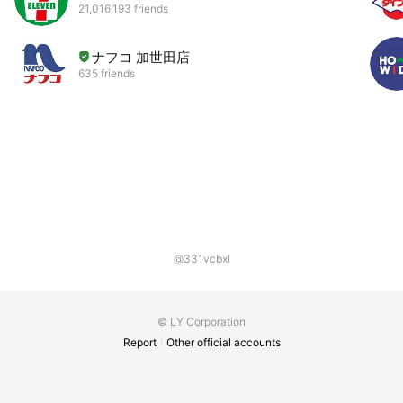
21,016,193 friends
ナフコ 加世田店
635 friends
@331vcbxl
© LY Corporation
Report
Other official accounts