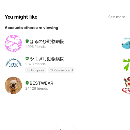
You might like
See more
Accounts others are viewing
はるのひ動物病院
1,996 friends
やまぎし動物病院
1,678 friends
Coupons
Reward card
BESTWEAR
24,126 friends