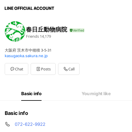
春日丘動物病院
Friends
14,179
大阪府 茨木市中穂積 3-5-31
kasugaoka.sakura.ne.jp
Chat
Posts
Call
Basic info
You might like
Basic info
072-622-9922