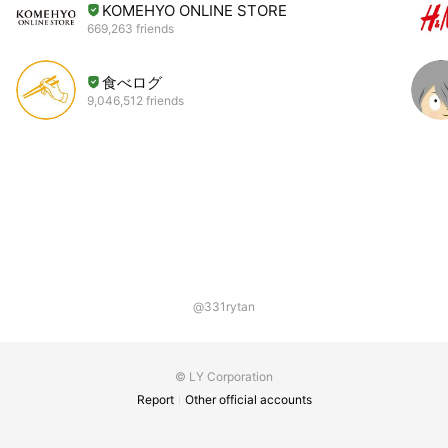
KOMEHYO ONLINE STORE
669,263 friends
食べログ
9,046,512 friends
@331rytan
© LY Corporation
Report
Other official accounts