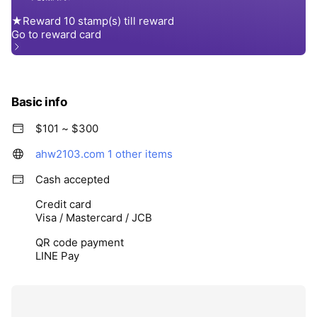
Basic info
$101 ~ $300
ahw2103.com
1 other items
Cash accepted
Credit card
Visa / Mastercard / JCB
QR code payment
LINE Pay