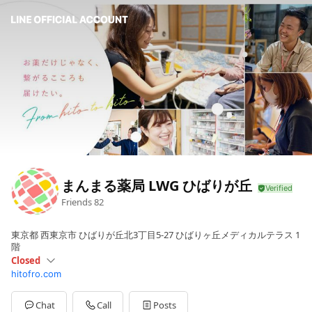
まんまる薬局 LWG ひばりが丘
Friends
82
東京都 西東京市 ひばりが丘北3丁目5-27 ひばりヶ丘メディカルテラス 1
階
Closed
hitofro.com
Sun
Closed
Mon
09:00 - 13:00,15:00 - 18:30
Tue
09:00 - 13:00,15:00 - 18:30
Chat
Call
Posts