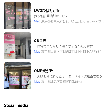
LWGひばりが丘
おうち訪問薬剤サービス
Map
東京都西東京市ひばりが丘北3丁目5−27 ひばりヶ丘メディカルテラス 1階
CB目黒
「自宅で自分らしく過ごす」を当たり前に
Map
東京都目黒区下目黒2丁目14−13 HAPPYビル 1F
OMF光が丘
一人ひとりにあったオーダーメイドの服薬管理を
Map
東京都練馬区田柄5丁目28−3
Social media