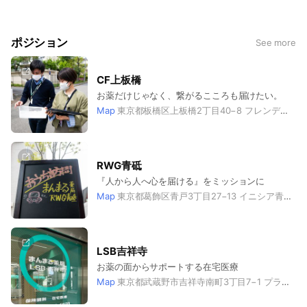
ポジション
See more
CF上板橋
お薬だけじゃなく、繋がるこころも届けたい。
Map
東京都板橋区上板橋2丁目40−8 フレンディー上板橋 1階
RWG青砥
『人から人へ心を届ける』をミッションに
Map
東京都葛飾区青戸3丁目27−13 イニシア青砥レジデンス 1階
LSB吉祥寺
お薬の面からサポートする在宅医療
Map
東京都武蔵野市吉祥寺南町3丁目7−1 プランドール山菱 1階