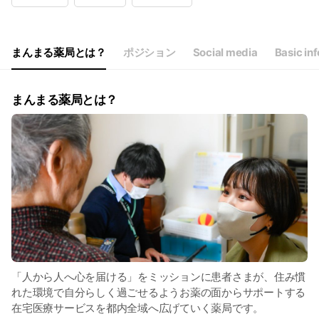
Wed
09:00 - 13:00,15:00 - 18:30
Thu
09:00 - 13:00,15:00 - 18:30
Fri
09:00 - 13:00,15:00 - 18:30
Sat
09:00 - 13:00
まんまる薬局とは？
ポジション
Social media
Basic inf
まんまる薬局とは？
「人から人へ心を届ける」をミッションに患者さまが、住み慣
れた環境で自分らしく過ごせるようお薬の面からサポートする
在宅医療サービスを都内全域へ広げていく薬局です。