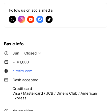
Follow us on social media
Basic info
Sun
Closed
~ ￥1,000
hitofro.com
Cash accepted
Credit card
Visa / Mastercard / JCB / Diners Club / American
Express
No smoking